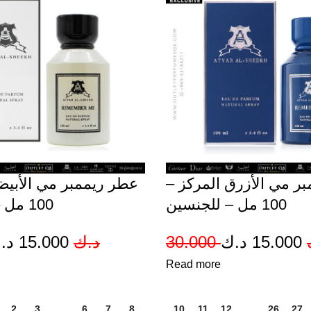
Sold out
مبر مي الأزرق المركز
عطر ريممبر مي الأب –
100 مل – للجنسين
100 مل – للجنسين
Original
Current
O
د.
15.000
د.ك
30.000
د.ك
15.000
price
price
Read more
p
was:
is:
w
2
3
…
6
7
8
9
10
11
12
…
26
27