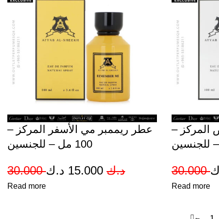
-
للجنسين
quantity
يض المركز
عطر ريممبر مي الأسفر المركز –
100 مل – للجنسين
Original
Current
30.000
د.ك
15.000
د.ك
30.000
ك
Read more
price
price
Read more
was:
is:
←
1