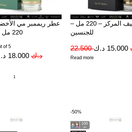
عطر اتراكتيف المركز – 220 مل –
عطر ريممبر مي الأخ –
للجنسين
220 مل – للجنسين
t of 5
O
22.500
د.ك
15.000
Original
Current
د.
18.000
د.ك
Read more
p
price
price
w
was:
is:
18.000 د.ك.
30.000 د.ك.
-50%