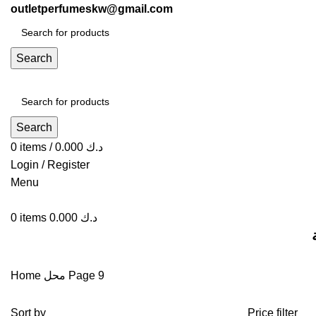
outletperfumeskw@gmail.com
Search
Search
0
items
/
0.000
د.ك
Login / Register
Menu
0
items
0.000
د.ك
Home
محل
Page 9
Sort by
Price filter