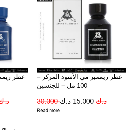
Sold out
عطر ريممبر مي الأسود المركز –
عطر ريم –
100 مل – للجنسين
riginal
Current
Original
Current
د.ك
30.000
د.ك
15.000
د.ك
rice
price
Read more
price
price
as:
is:
was:
is:
28
→