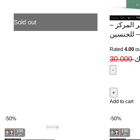
Sold out
ضر المركز
Rated
4.00
ou
30.000
ك
عطر
ريممبر
مي
Add to cart
الأخضر
المركز
-
-50%
-50%
220
مل