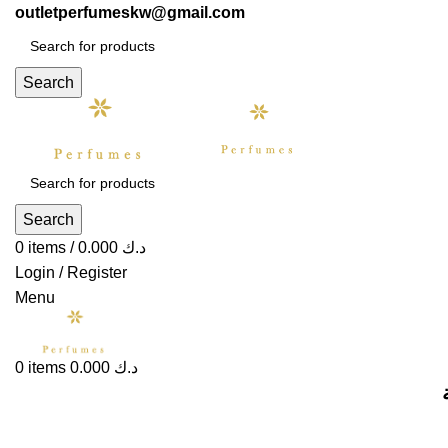
outletperfumeskw@gmail.com
Search
Search
0
items
/
0.000
د.ك
Login / Register
Menu
0
items
0.000
د.ك
-37%