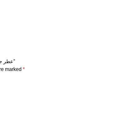
Be the first to review “عطر جيرلان روز اميرة المركز – الحجم 125 مل”
are marked
*