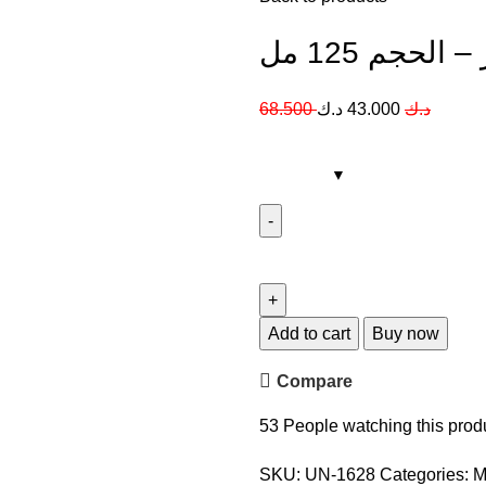
حجم 125 مل
68.500
د.ك
43.000
د.ك
Add to cart
Buy now
Compare
53
People watching this prod
SKU:
UN-1628
Categories:
M