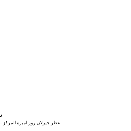
س
عطر جيرلان روز اميرة المركز – الحج