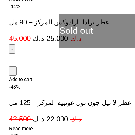
-44%
عطر برادا بارادوكس المركز – 90 مل
Sold out
45.000
د.ك
25.000
د.ك
Add to cart
-48%
عطر لا بيل جون بول غوتييه المركز – 125 مل
42.500
د.ك
22.000
د.ك
Read more