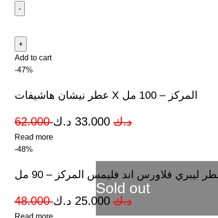
Add to cart
-47%
عطر نيشان هاشيفات X المركز – 100 مل
62.000
د.ك
33.000
د.ك
Read more
-48%
ر ليبري فلاورس اند فليمس المركز – 90 مل
Sold out
48.000
د.ك
25.000
د.ك
Read more