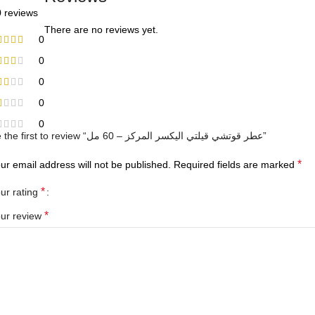
0 reviews
There are no reviews yet.
0
0
0
0
0
Be the first to review “عطر قوتشي قيلتي اليكسر المركز – 60 مل”
*
ur email address will not be published.
Required fields are marked
*
ur rating
*
ur review