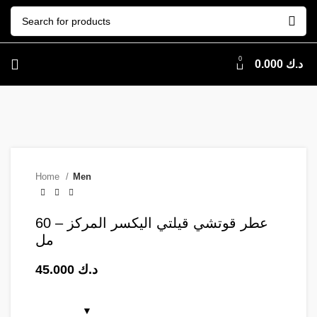
0
0.000
د.ك
Home
Men
عطر قوتشي قيلتي اليكسر المركز – 60
مل
45.000
د.ك