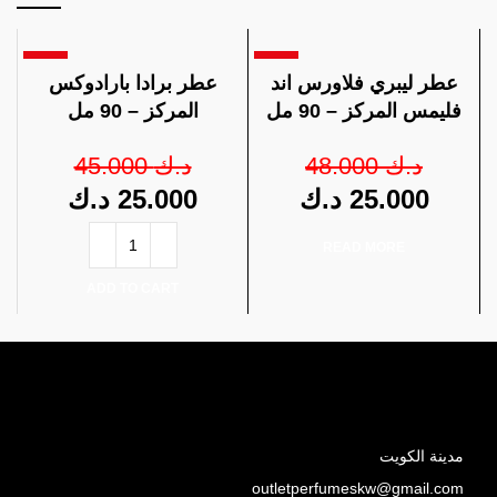
-44%
-48%
عطر ليبري فلاورس اند
عطر برادا بارادوكس
فليمس المركز – 90 مل
المركز – 90 مل
45.000
د.ك
48.000
د.ك
د.ك
25.000
د.ك
25.000
READ MORE
ADD TO CART
SOLD OUT
مدينة الكويت
outletperfumeskw@gmail.com