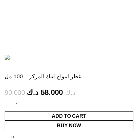
سياسة الاسترداد والإرجاع
تابعنا
حقوق الطبع والنشر 2025 Outlet Perfumes Q8 | كل الحقوق
محفوظة
عطر امواج ابيك المركز – 100 مل
د.ك
58.000
90.000
د.ك
ADD TO CART
BUY NOW