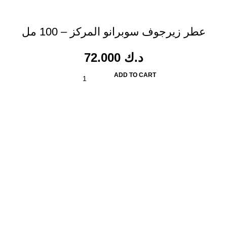
عطر زيرجوف سوبرانو المركز – 100 مل
72.000
د.ك
ADD TO CART
مدينة الكويت
outletperfumeskw@gmail.com
فئات
عطور فرنسية